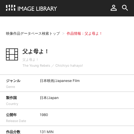
映像作品データベース検索トップ
作品情報：父よ母よ！
父よ母よ！
父よ母よ！
The Young Rebels ／ Chichiyo hahayo!
ジャンル
日本映画/Japanese Film
Genre
製作国
日本/Japan
Country
公開年
1980
Release Date
作品分数
131 MIN