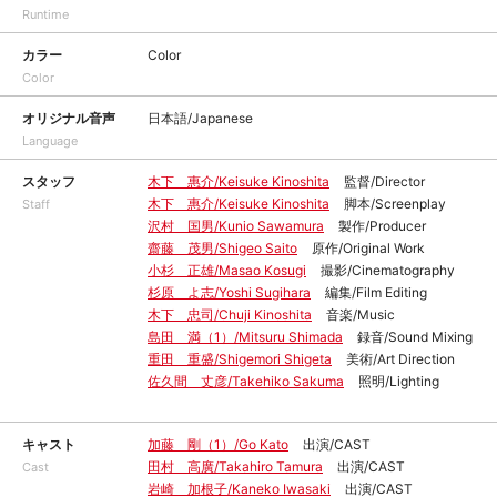
Runtime
カラー
Color
Color
オリジナル音声
日本語/Japanese
Language
スタッフ
木下 惠介/Keisuke Kinoshita
監督/Director
木下 惠介/Keisuke Kinoshita
脚本/Screenplay
Staff
沢村 国男/Kunio Sawamura
製作/Producer
齋藤 茂男/Shigeo Saito
原作/Original Work
小杉 正雄/Masao Kosugi
撮影/Cinematography
杉原 よ志/Yoshi Sugihara
編集/Film Editing
木下 忠司/Chuji Kinoshita
音楽/Music
島田 満（1）/Mitsuru Shimada
録音/Sound Mixing
重田 重盛/Shigemori Shigeta
美術/Art Direction
佐久間 丈彦/Takehiko Sakuma
照明/Lighting
キャスト
加藤 剛（1）/Go Kato
出演/CAST
田村 高廣/Takahiro Tamura
出演/CAST
Cast
岩崎 加根子/Kaneko Iwasaki
出演/CAST