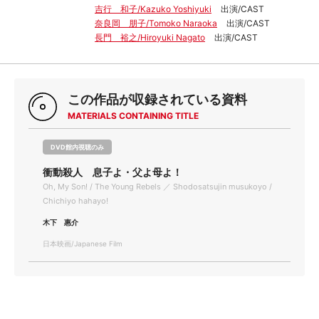
吉行 和子/Kazuko Yoshiyuki
出演/CAST
奈良岡 朋子/Tomoko Naraoka
出演/CAST
長門 裕之/Hiroyuki Nagato
出演/CAST
この作品が収録されている資料
MATERIALS CONTAINING TITLE
DVD館内視聴のみ
衝動殺人 息子よ・父よ母よ！
Oh, My Son! / The Young Rebels ／ Shodosatsujin musukoyo /
Chichiyo hahayo!
木下 惠介
日本映画/Japanese Film