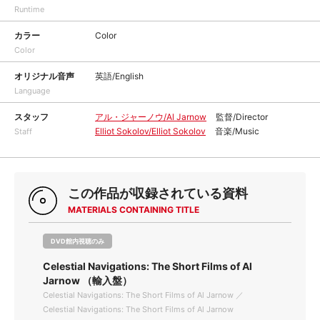
Runtime
カラー
Color
Color
オリジナル音声
英語/English
Language
スタッフ
アル・ジャーノウ/Al Jarnow
監督/Director
Elliot Sokolov/Elliot Sokolov
音楽/Music
Staff
この作品が収録されている資料
MATERIALS CONTAINING TITLE
DVD館内視聴のみ
Celestial Navigations: The Short Films of Al
Jarnow （輸入盤）
Celestial Navigations: The Short Films of Al Jarnow ／
Celestial Navigations: The Short Films of Al Jarnow