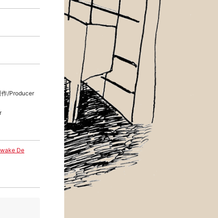
作/Producer
r
ake De