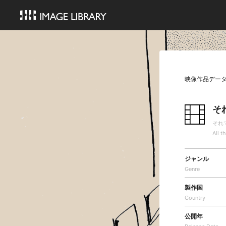
映像作品デー
そ
それ
All t
ジャンル
Genre
製作国
Country
公開年