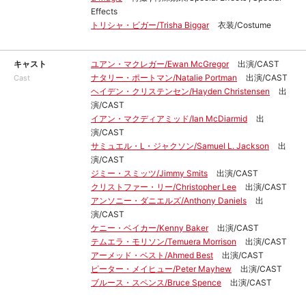
Effects
トリシャ・ビガー/Trisha Biggar
衣装/Costume
キャスト
ユアン・マクレガー/Ewan McGregor
出演/CAST
ナタリー・ポートマン/Natalie Portman
出演/CAST
Cast
ヘイデン・クリステンセン/Hayden Christensen
出
演/CAST
イアン・マクディアミッド/Ian McDiarmid
出
演/CAST
サミュエル・L・ジャクソン/Samuel L. Jackson
出
演/CAST
ジミー・スミッツ/Jimmy Smits
出演/CAST
クリストファー・リー/Christopher Lee
出演/CAST
アンソニー・ダニエルズ/Anthony Daniels
出
演/CAST
ケニー・ベイカー/Kenny Baker
出演/CAST
テムエラ・モリソン/Temuera Morrison
出演/CAST
アーメッド・ベスト/Ahmed Best
出演/CAST
ピーター・メイヒュー/Peter Mayhew
出演/CAST
ブルース・スペンス/Bruce Spence
出演/CAST