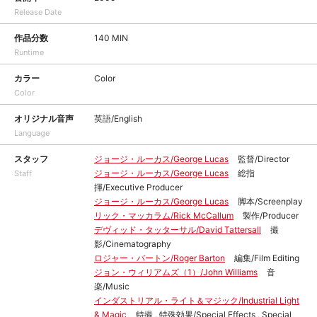
Release Date
作品分数
140 MIN
Runtime
カラー
Color
Color
オリジナル音声
英語/English
Language
スタッフ
ジョージ・ルーカス/George Lucas
監督/Director
ジョージ・ルーカス/George Lucas
総指
Staff
揮/Executive Producer
ジョージ・ルーカス/George Lucas
脚本/Screenplay
リック・マッカラム/Rick McCallum
製作/Producer
デヴィッド・タッターサル/David Tattersall
撮
影/Cinematography
ロジャー・バートン/Roger Barton
編集/Film Editing
ジョン・ウィリアムズ（1）/John Williams
音
楽/Music
インダストリアル・ライト＆マジック/Industrial Light
& Magic
特撮 , 特殊効果/Special Effects , Special