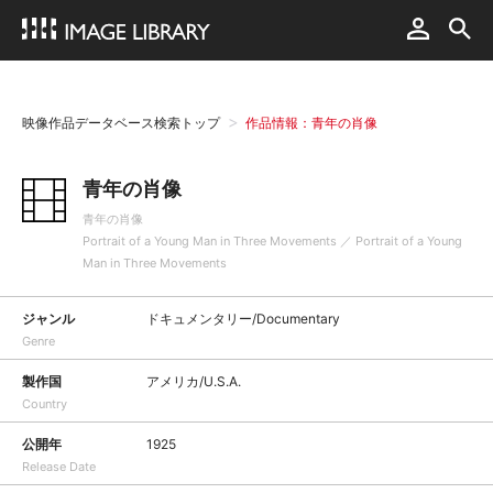
映像作品データベース検索トップ
作品情報：青年の肖像
青年の肖像
青年の肖像
Portrait of a Young Man in Three Movements ／ Portrait of a Young
Man in Three Movements
ジャンル
ドキュメンタリー/Documentary
Genre
製作国
アメリカ/U.S.A.
Country
公開年
1925
Release Date