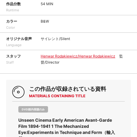
作品分数
54 MIN
Runtime
カラー
B&W
Color
オリジナル音声
サイレント/Silent
Language
スタッフ
Henwar Rodakiewicz/Henwar Rodakiewicz
監
督/Director
Staff
この作品が収録されている資料
MATERIALS CONTAINING TITLE
DVD館内視聴のみ
Unseen Cinema Early American Avant-Garde
Film 1894-1941 1 The Mechanized
Eye:Experiments in Technique and Form（輸入