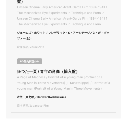
盤）
Unseen Cinema Early American Avant-Garde Film 1894-1941 1
The Mechanized Eye:Experiments in Technique and Form ／
Unseen Cinema Early American Avant-Garde Film 1894-1941 1
The Mechanized Eye:Experiments in Technique and Form
ジェームズ・ホワイト／フレデリック・S・アーミテージ／G・W・ビッ
ツァーほか
映像作品/Visual Arts
BD館内視聴のみ
狂つた一頁 / 青年の肖像（輸入盤）
A Page of Madness / Portrait of a young man (Portrait of a
Young Man in Three Movements) ／ Kurutta ippeji / Portrait of a
young man (Portrait of a Young Man in Three Movements)
衣笠 貞之助／Henwar Rodakiewicz
日本映画/Japanese Film