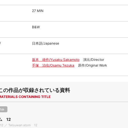
27 MIN
B&W
声
日本語/Japanese
坂本 雄作/Yusaku Sakamoto
演出/Director
手塚 治虫/Osamu Tezuka
原作/Original Work
この作品が収録されている資料
MATERIALS CONTAINING TITLE
のみ
ム 12
 12 ／ Tetsuwan atom 12