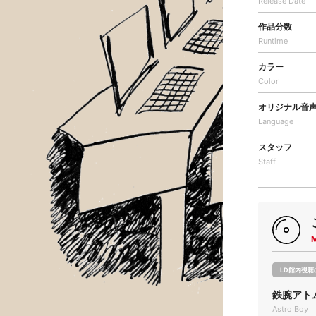
Release Date
作品分数
Runtime
カラー
Color
オリジナル音
Language
スタッフ
Staff
LD館内視聴
鉄腕アト
Astro Boy