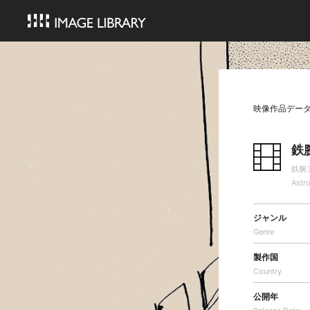
映像作品デー
鉄
鉄腕
Astr
ジャンル
Genre
製作国
Country
公開年