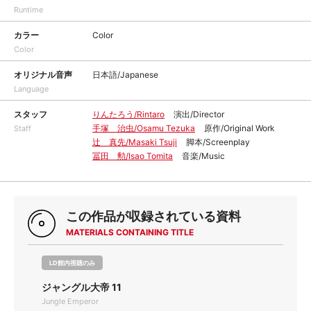
Runtime
カラー
Color
Color
オリジナル音声
日本語/Japanese
Language
スタッフ
りんたろう/Rintaro
演出/Director
手塚 治虫/Osamu Tezuka
原作/Original Work
Staff
辻 真先/Masaki Tsuji
脚本/Screenplay
冨田 勲/Isao Tomita
音楽/Music
この作品が収録されている資料
MATERIALS CONTAINING TITLE
LD館内視聴のみ
ジャングル大帝 11
Jungle Emperor