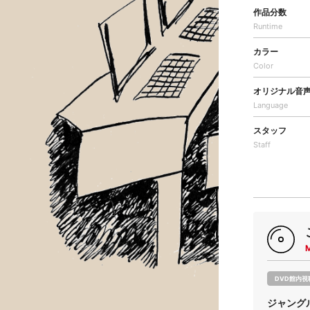
作品分数
Runtime
カラー
Color
オリジナル音
Language
スタッフ
Staff
DVD館内視
ジャングル