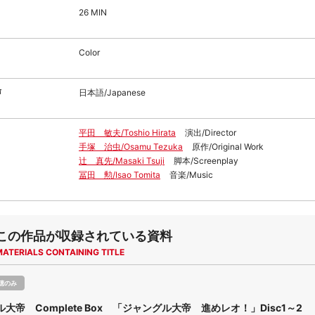
26 MIN
Color
声
日本語/Japanese
平田 敏夫/Toshio Hirata
演出/Director
手塚 治虫/Osamu Tezuka
原作/Original Work
辻 真先/Masaki Tsuji
脚本/Screenplay
冨田 勲/Isao Tomita
音楽/Music
この作品が収録されている資料
MATERIALS CONTAINING TITLE
聴のみ
大帝 Complete Box 「ジャングル大帝 進めレオ！」Disc1～2