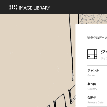
映像作品デー
ジ
ジャ
ジャンル
Genre
製作国
Country
公開年
Release Date