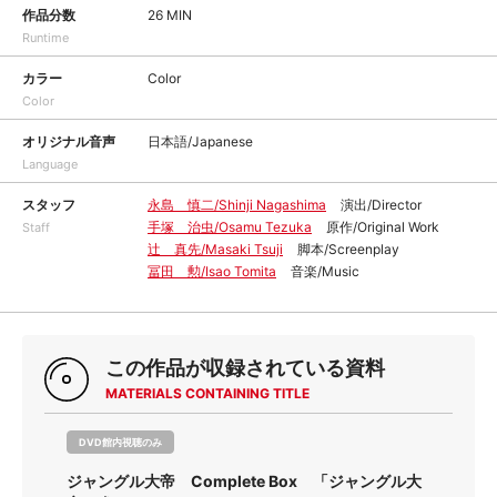
作品分数
26 MIN
Runtime
カラー
Color
Color
オリジナル音声
日本語/Japanese
Language
スタッフ
永島 慎二/Shinji Nagashima
演出/Director
手塚 治虫/Osamu Tezuka
原作/Original Work
Staff
辻 真先/Masaki Tsuji
脚本/Screenplay
冨田 勲/Isao Tomita
音楽/Music
この作品が収録されている資料
MATERIALS CONTAINING TITLE
DVD館内視聴のみ
ジャングル大帝 Complete Box 「ジャングル大