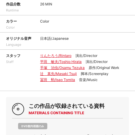
作品分数
26 MIN
Runtime
カラー
Color
Color
オリジナル音声
日本語/Japanese
Language
スタッフ
りんたろう/Rintaro
演出/Director
平田 敏夫/Toshio Hirata
演出/Director
Staff
手塚 治虫/Osamu Tezuka
原作/Original Work
辻 真先/Masaki Tsuji
脚本/Screenplay
冨田 勲/Isao Tomita
音楽/Music
この作品が収録されている資料
MATERIALS CONTAINING TITLE
DVD館内視聴のみ