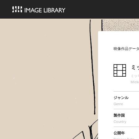
映像作品デー
ミ
ミッ
Micke
ジャンル
Genre
製作国
Country
公開年