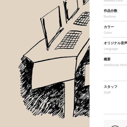
Release Date
作品分数
Runtime
カラー
Color
オリジナル音
Language
概要
Additional
Info
スタッフ
Staff