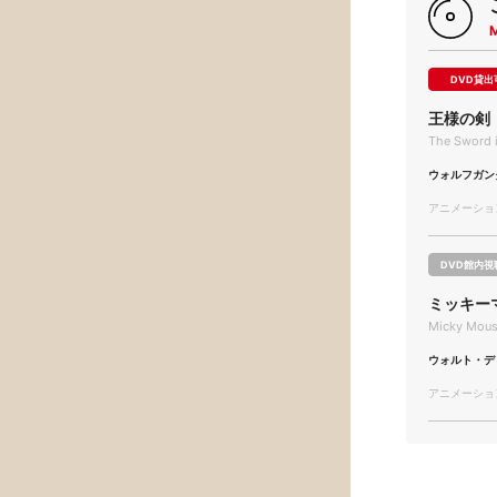
DVD貸出
王様の剣
The Sword i
ウォルフガン
アニメーション/
DVD館内視
ミッキーマ
Micky Mouse
ウォルト・デ
アニメーション/