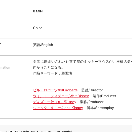
8 MIN
Color
声
英語/English
勇者に勘違いされた仕立て屋のミッキーマウスが、王様の命
向かうことになる。
rmation
作品キーワード：遊園地
ビル・ロバーツ/Bill Roberts
監督/Director
ウォルト・ディズニー/Walt Disney
製作/Producer
ディズニー社（※）/Disney
製作/Producer
ジャック・キニー/Jack Kinney
脚本/Screenplay