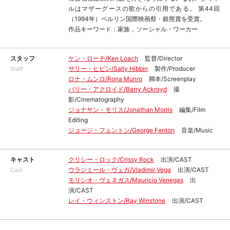
ルはマザーグースの歌からの引用である。 第44回
（1994年）ベルリン国際映画祭・銀熊賞を受賞。
作品キーワード：家族，ソーシャル・ワーカー
スタッフ
ケン・ローチ/Ken Loach
監督/Director
サリー・ヒビン/Sally Hibbin
製作/Producer
Staff
ロナ・ムンロ/Rona Munro
脚本/Screenplay
バリー・アクロイド/Barry Ackroyd
撮
影/Cinematography
ジョナサン・モリス/Jonathan Morris
編集/Film
Editing
ジョージ・フェントン/George Fenton
音楽/Music
キャスト
クリシー・ロック/Crissy Rock
出演/CAST
ウラジミール・ヴェガ/Vladimir Vega
出演/CAST
Cast
モリシオ・ヴェネガス/Mauricio Venegas
出
演/CAST
レイ・ウィンストン/Ray Winstone
出演/CAST