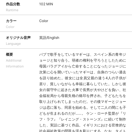
作品分数
102 MIN
Runtime
カラー
Color
Color
オリジナル音声
英語/English
Language
概要
パブで歌手をしているマギーは、スペイン系の青年ジ
ョージと知り合う。弱者の権利を守ろうとしたために
Additional
母国パラグアイから亡命することになったジョージに
Information
次第に心を開いていったマギーは、自身のつらい過去
を語り始めた。彼女には全員父親の違う4人の子供が
居り、貧しいながらも幸福に暮らしていた。しかし彼
女の留守中に起きた火事で長男が大やけどを負い、社
会福祉局から母親失格の烙印を押され、子どもたちを
取り上げられてしまったのだ。その後マギーとジョー
ジは恋に落ち、同居を始める。そして二人の間にも子
どもが生まれるのだが……。 ケン・ローチ監督が『リ
フ・ラフ』『レイニング・ストーンズ』に続いて制作
した、実話に基づく作品。イギリスにおける官僚的な
社会福祉政策の問題を浮き彫りにする。なお、タイト