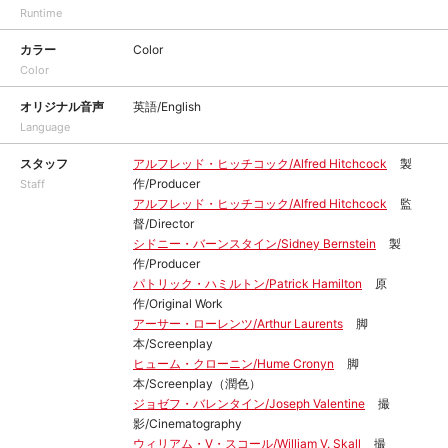
Runtime
カラー
Color
Color
オリジナル音声
英語/English
Language
スタッフ
アルフレッド・ヒッチコック/Alfred Hitchcock
製
作/Producer
Staff
アルフレッド・ヒッチコック/Alfred Hitchcock
監
督/Director
シドニー・バーンスタイン/Sidney Bernstein
製
作/Producer
パトリック・ハミルトン/Patrick Hamilton
原
作/Original Work
アーサー・ローレンツ/Arthur Laurents
脚
本/Screenplay
ヒューム・クローニン/Hume Cronyn
脚
本/Screenplay（潤色）
ジョゼフ・バレンタイン/Joseph Valentine
撮
影/Cinematography
ウィリアム・V・スコール/William V. Skall
撮