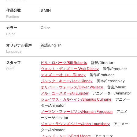
作品分数
8 MIN
Runtime
カラー
Color
Color
オリジナル音声
英語/English
Language
スタッフ
ビル・ロバーツ/Bill Roberts
監督/Director
ウォルト・ディズニー/Walt Disney
製作/Producer
Staff
ディズニー社（※）/Disney
製作/Producer
ジャック・キニー/Jack Kinney
脚本/Screenplay
オリバー・ウォーレス/Oliver Wallace
音楽/Music
アル・ユースター/Al Eugster
アニメーター/Animator
シェイマス・カルヘイン/Shamus Culhane
アニメー
ター/Animator
ノーマン・ファーガソン/Norman Ferguson
アニメ
ーター/Animator
ジョン・ラウンズベリー/John Lounsbery
アニメー
ター/Animator
フレッド・ムーア/Fred Moore
アニメータ