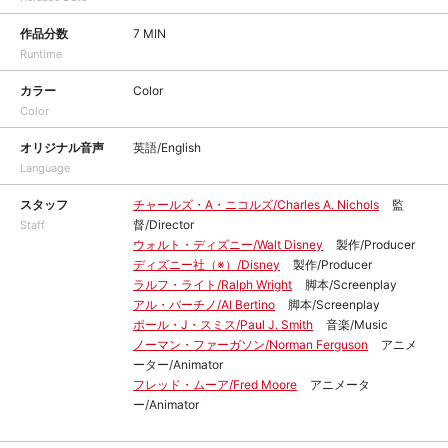
作品分数
7 MIN
Runtime
カラー
Color
Color
オリジナル音声
英語/English
Language
スタッフ
チャールズ・A・ニコルズ/Charles A. Nichols
監
督/Director
Staff
ウォルト・ディズニー/Walt Disney
製作/Producer
ディズニー社（※）/Disney
製作/Producer
ラルフ・ライト/Ralph Wright
脚本/Screenplay
アル・バーチノ/Al Bertino
脚本/Screenplay
ポール・J・スミス/Paul J. Smith
音楽/Music
ノーマン・ファーガソン/Norman Ferguson
アニメ
ーター/Animator
フレッド・ムーア/Fred Moore
アニメータ
ー/Animator