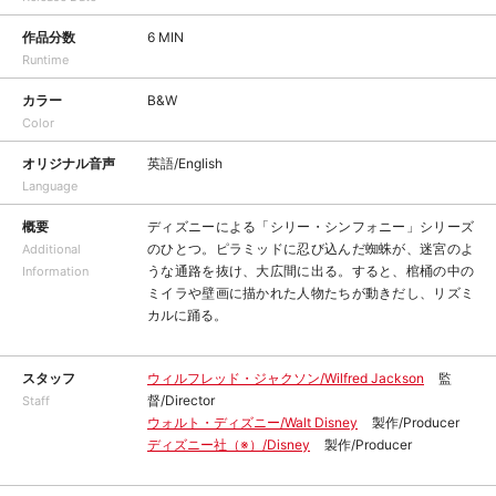
作品分数
6 MIN
Runtime
カラー
B&W
Color
オリジナル音声
英語/English
Language
概要
ディズニーによる「シリー・シンフォニー」シリーズ
のひとつ。ピラミッドに忍び込んだ蜘蛛が、迷宮のよ
Additional
うな通路を抜け、大広間に出る。すると、棺桶の中の
Information
ミイラや壁画に描かれた人物たちが動きだし、リズミ
カルに踊る。
スタッフ
ウィルフレッド・ジャクソン/Wilfred Jackson
監
督/Director
Staff
ウォルト・ディズニー/Walt Disney
製作/Producer
ディズニー社（※）/Disney
製作/Producer