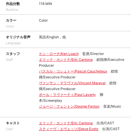
作品分数
116 MIN
Runtime
カラー
Color
Color
オリジナル音声
英語/English，他
Language
スタッフ
ケン・ローチ/Ken Loach
監督/Director
エリック・カントナ/Eric Cantona
総指揮/Executive
Staff
Producer
パスカル・コシュトー/Pascal Caucheteux
総指
揮/Executive Producer
ヴァンサン・マラヴァル/Vincent Maraval
総指
揮/Executive Producer
ポール・ラヴァーティ/Paul Laverty
脚
本/Screenplay
ジョージ・フェントン/George Fenton
音楽/Music
キャスト
エリック・カントナ/Eric Cantona
出演/CAST
スティーヴ・エヴェッツ/Steve Evets
出演/CAST
Cast