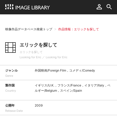
映像作品データベース検索トップ
作品情報：エリックを探して
エリックを探して
エリックを探して
Looking for Eric ／ Looking for Eric
ジャンル
外国映画/Foreign Film，コメディ/Comedy
Genre
製作国
イギリス/U.K.，フランス/France，イタリア/Italy，ベ
ルギー/Belgium，スペイン/Spain
Country
公開年
2009
Release Date