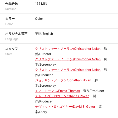
作品分数
165 MIN
Runtime
カラー
Color
Color
オリジナル音声
英語/English
Language
スタッフ
クリストファー・ノーラン/Christopher Nolan
監
督/Director
Staff
クリストファー・ノーラン/Christopher Nolan
脚
本/Screenplay
クリストファー・ノーラン/Christopher Nolan
製
作/Producer
ジョナサン・ノーラン/Jonathan Nolan
脚
本/Screenplay
エマ・トーマス/Emma Thomas
製作/Producer
チャールズ・ロヴェン/Charles Roven
製
作/Producer
デヴィッド・S・ゴイヤー/David S. Goyer
原
案/Story