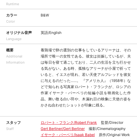
Runtime
カラー
B&W
Color
オリジナル音声
英語/English
Language
概要
養鶏場で卵の選別の仕事をしているアリーナは、その
場所で唯一の女性である。彼女は妊娠しているが、夫
Additional
は毎日を寝て過ごしており、二人の生活を立ち行かせ
Information
る気がない。ある時、孤独なアリーナが小屋で祈って
いると、イエスが現れ、若い天使アルフレッドを彼女
に与えるのだった……。 『アメリカ人』（1958年）な
どで知られる写真家ロバート・フランクが、ロシアの
作家イサーク・バーベリの短編小説を映画化した作
品。舞い散る白い羽や、木漏れ日の映像に天使の姿を
かさね合わせたショットが印象に残る。
スタッフ
ロバート・フランク/Robert Frank
監督/Director
Gert Berliner/Gert Berliner
撮影/Cinematography
Staff
イサーク・バーベリ/Isaak Babel
原作/Original Work