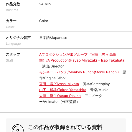
作品分数
24 MIN
Runtime
カラー
Color
Color
オリジナル音声
日本語/Japanese
Language
スタッフ
Aプロダクション演出グループ（宮崎 駿 + 高畑
勲）/A Production(Hayao Miyazaki + Isao Takahata)
Staff
演出/Director
モンキー・パンチ/Monkey Punch(Monki Panchi)
原
作/Original Work
宮田 雪/Kiyoshi Miyata
脚本/Screenplay
山下 毅雄/Takeo Yamashita
音楽/Music
大塚 康生/Yasuo Otsuka
アニメータ
ー/Animator（作画監督）
この作品が収録されている資料