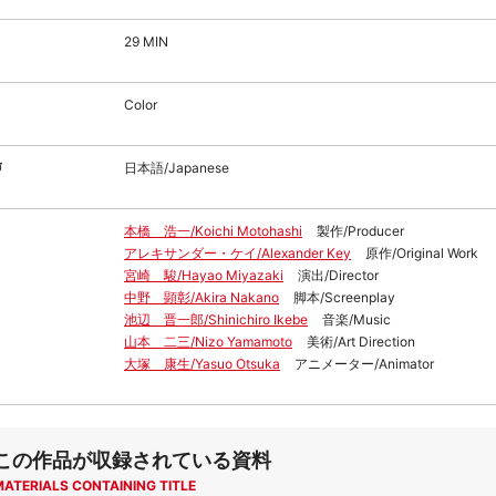
29 MIN
Color
声
日本語/Japanese
本橋 浩一/Koichi Motohashi
製作/Producer
アレキサンダー・ケイ/Alexander Key
原作/Original Work
宮崎 駿/Hayao Miyazaki
演出/Director
中野 顕彰/Akira Nakano
脚本/Screenplay
池辺 晋一郎/Shinichiro Ikebe
音楽/Music
山本 二三/Nizo Yamamoto
美術/Art Direction
大塚 康生/Yasuo Otsuka
アニメーター/Animator
この作品が収録されている資料
MATERIALS CONTAINING TITLE