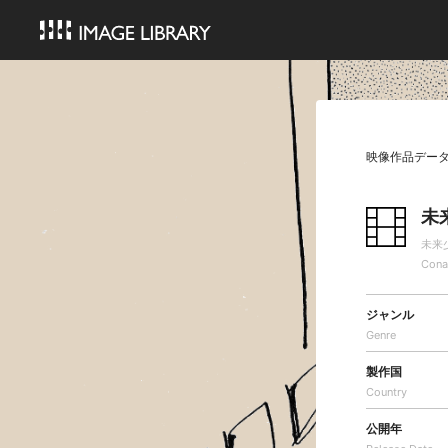
映像作品デー
未
未来
Cona
ジャンル
Genre
製作国
Country
公開年