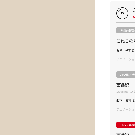
LD館内視聴
こねこの
もり やすじ
アニメーション/
DVD館内視
西遊記
Journey to 
藪下 泰司（
アニメーション/
DVD貸出