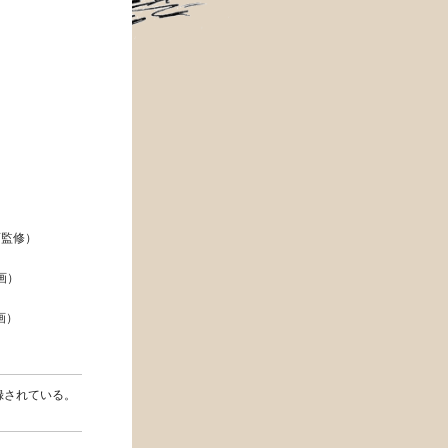
画監修）
原画）
）
画）
録されている。