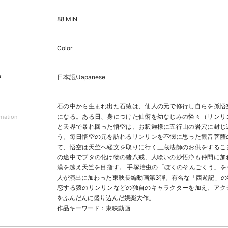
88 MIN
Color
声
日本語/Japanese
石の中から生まれ出た石猿は、仙人の元で修行し自らを孫悟
になる。ある日、身につけた仙術を幼なじみの憐々（リンリ
rmation
と天界で暴れ回った悟空は、お釈迦様に五行山の岩穴に封じ
う。毎日悟空の元を訪れるリンリンを不憫に思った観音菩薩
て、悟空は天竺へ経文を取りに行く三蔵法師のお供をするこ
の途中でブタの化け物の猪八戒、人喰いの沙悟浄も仲間に加
漠を越え天竺を目指す。 手塚治虫の「ぼくのそんごくう」を
人が演出に加わった東映長編動画第3弾。有名な「西遊記」の
恋する猿のリンリンなどの独自のキャラクターを加え、アク
をふんだんに盛り込んだ娯楽大作。
作品キーワード：東映動画