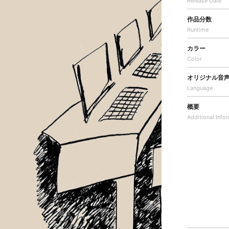
Release Date
作品分数
Runtime
カラー
Color
オリジナル音
Language
概要
Additional
Info