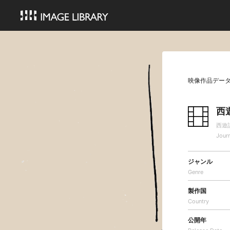
映像作品デー
西
西遊
Jour
ジャンル
Genre
製作国
Country
公開年