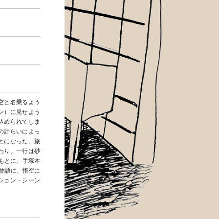
空と名乗るよう
ン）に見せよう
込められてしま
の計らいによっ
とになった。旅
わり、一行は砂
もとに、手塚本
物語に、悟空に
ション・シーン