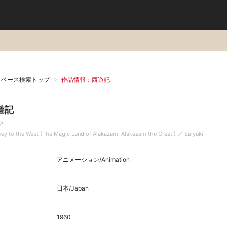
タベース検索トップ
作品情報：西遊記
遊記
記
ney to the West (The Magic Land of Alakazam, Alakazam the Great!) ／ Saiyuki
アニメーション/Animation
日本/Japan
1960