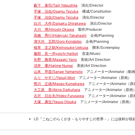
藪下 泰司/Taiji Yabushita
演出/Director
手塚 治虫/Osamu Tezuka
構成/Constitution
手塚 治虫/Osamu Tezuka
演出/Director
白川 大作/Daisaku Shirakawa
演出/Director
大川 博/Hiroshi Okawa
製作/Producer
高橋 秀行/Hideyuki Takahashi
企画/Planning
渾大坊 五郎/Goro Kondaibo
企画/Planning
植草 圭之助/Keinosuke Uekusa
脚本/Screenplay
服部 良一/Ryoichi Hattori
音楽/Music
矢野 雅章/Masaaki Yano
美術/Art Direction
沼井 肇/Hajime Numai
美術/Art Direction
山本 早苗/Sanae Yamamoto
アニメーター/Animator（動
もり やすじ/Yasuji Mori
アニメーター/Animator（原画）
熊川 正雄/Masao Kumakawa
アニメーター/Animator（
大工原 章/Akira Daikuhara
アニメーター/Animator（原画
古沢 日出夫/Hideo Furusawa
アニメーター/Animator（原
大塚 康生/Yasuo Otsuka
アニメーター/Animator（原画）
LD『こねこのらくがき－もりやすじの世界－』には抜粋が収