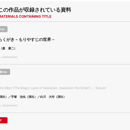
この作品が収録されている資料
MATERIALS CONTAINING TITLE
のみ
らくがき－もりやすじの世界－
（森 康二）
Animation
聴のみ
the West (The Magic Land of Alakazam, Alakazam the Great!) ／ Saiyuki
演出）／手塚 治虫（演出）／白川 大作（演出）
Animation
可