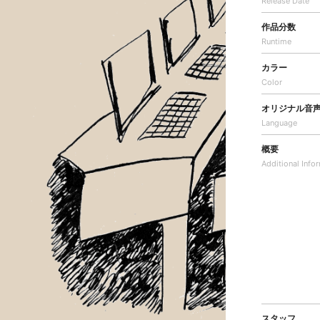
Release Date
作品分数
Runtime
カラー
Color
オリジナル音
Language
概要
Additional
Info
スタッフ