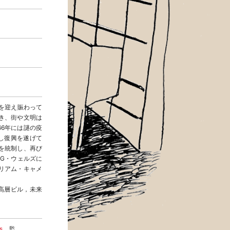
スを迎え賑わって
き、街や文明は
66年には謎の疫
し復興を遂げて
街を統制し、再び
・G・ウェルズに
リアム・キャメ
高層ビル，未来
s
監