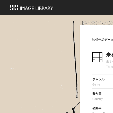
映像作品デー
来
来る
Thin
ジャンル
Genre
製作国
Country
公開年