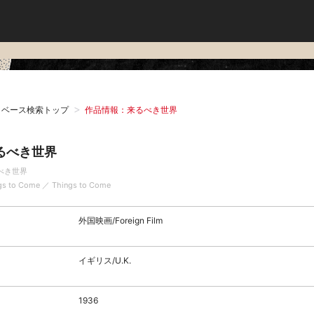
タベース検索トップ
作品情報：来るべき世界
るべき世界
べき世界
gs to Come ／ Things to Come
外国映画/Foreign Film
イギリス/U.K.
1936