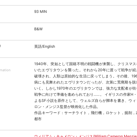
93 MIN
B&W
声
英語/English
1940年、突如として国籍不明の戦闘機が来襲し、クリスマ
いたエヴリタウンを襲った。それから20年に渡って戦争が続
rmation
破壊され、人類は原始的な生活に戻ってしまう。その後、19
病にも見舞われたエヴリタウンだったが、次第に荒廃期を脱
いく。しかし1970年のエヴリタウンでは、強力な支配者が
戦争に向けて準備を進められており……。 イギリスの作家H
よるSF小説を原作として、ウェルズ自らが脚本を書き、ウィ
ロン・メンジス監督が映画化した作品。
作品キーワード：サーチライト，飛行機，ロケット，掘削，
都市
ウィリアム・キャメロン・メンジス/William Cameron Menzie