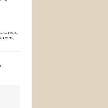
cial Effects
Effects ,
T