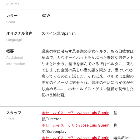
Runtime
カラー
B&W
Color
オリジナル音声
スペイン語/Spanish
Language
概要
過疎の村に暮らす思春期の少女ベルタ。ある日彼女は
草原で、カウボーイハットをかぶった奇妙な男デメト
Additional
リオと出会う。精神を病んでいる彼はベルタに、死ん
Information
でしまった金髪の美しい妻の話を聞かせ、妻はいつか
戻ってくるのだと話した。それ以来、ベルタは金髪の
美女のイメージに魅せられ、普段の生活にも変化が生
じ始める……。 ホセ・ルイス・ゲリン監督が制作した
初の長編映画。
スタッフ
ホセ・ルイス・ゲリン/Jose Luis Guerin
監
督/Director
Staff
ホセ・ルイス・ゲリン/Jose Luis Guerin
脚
本/Screenplay
ホセ・ルイス・ゲリン/Jose Luis Guerin
編集/Film