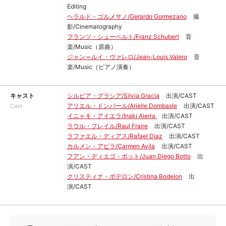
Editing
ヘラルド・ゴルメサノ/Gerardo Gormezano
撮
影/Cinematography
フランツ・シューベルト/Franz Schubert
音
楽/Music（原曲）
ジャン＝ルイ・ヴァレロ/Jean-Louis Valero
音
楽/Music（ピアノ演奏）
キャスト
シルビア・グラシア/Silvia Gracia
出演/CAST
アリエル・ドンバール/Arielle Dombasle
出演/CAST
Cast
イニャキ・アイエラ/Inaki Aierra
出演/CAST
ラウル・フレイル/Raul Fraire
出演/CAST
ラファエル・ディアス/Rafael Diaz
出演/CAST
カルメン・アビラ/Carmen Avila
出演/CAST
フアン・ディエゴ・ボット/Juan Diego Botto
出
演/CAST
クリスティナ・ボデロン/Cristina Bodelon
出
演/CAST