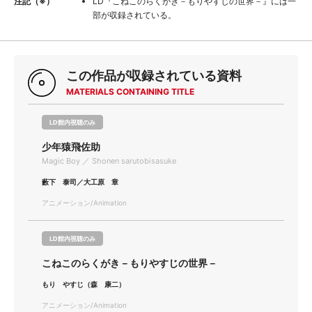
注記（※）
LD『こねこのらくがき－もりやすじの世界－』には一
部が収録されている。
この作品が収録されている資料
MATERIALS CONTAINING TITLE
LD館内視聴のみ
少年猿飛佐助
Magic Boy ／ Shonen sarutobisasuke
藪下 泰司／大工原 章
アニメーション/Animation
LD館内視聴のみ
こねこのらくがき－もりやすじの世界－
もり やすじ（森 康二）
アニメーション/Animation