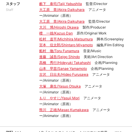
スタッフ
藪下 泰司/Taiji Yabushita
監督/Director
大工原 章/Akira Daikuhara
アニメータ
Staff
ー/Animator（原画）
大工原 章/Akira Daikuhara
監督/Director
大川 博/Hiroshi Okawa
製作/Producer
檀 一雄/Kazuo Dan
原作/Original Work
松村 道平/Michihira Matsumura
脚本/Screenplay
宮本 信太郎/Shintaro Miyamoto
編集/Film Editing
船村 徹/Toru Funamura
音楽/Music
進藤 誠吾/Seigo Shindo
美術/Art Direction
高橋 秀行/Hideyuki Takahashi
企画/Planning
山本 早苗/Sanae Yamamoto
企画/Planning
古沢 日出夫/Hideo Furusawa
アニメータ
ー/Animator（原画）
大塚 康生/Yasuo Otsuka
アニメータ
ー/Animator（原画）
もり やすじ/Yasuji Mori
アニメータ
ー/Animator（原画）
熊川 正雄/Masao Kumakawa
アニメータ
ー/Animator（原画）