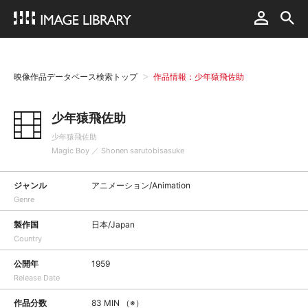
映像作品データベース検索トップ
作品情報：少年猿飛佐助
少年猿飛佐助
少年猿飛佐助
Magic Boy ／ Shonen sarutobisasuke
ジャンル
アニメーション/Animation
Genre
製作国
日本/Japan
Country
公開年
1959
Release Date
作品分数
83 MIN （※）