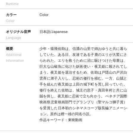
Runtime
カラー
Color
Color
オリジナル音声
日本語/Japanese
Language
概要
少年・猿飛佐助は、信濃の山里で姉おゆうと共に暮ら
していた。ある日、友達である子鹿のエリが大鷲にさ
Additional
らわれた。エリを救うために沼に駆けつけた母鹿は、
Information
巨大な山椒魚に化けた妖術使い・夜叉姫に殺されてし
まう。夜叉姫を退治するため、佐助は戸隠山の戸沢白
雲斉に弟子入りし、忍術の修行を積む。一方、山賊と
手を組んだ夜叉姫は上田の城下町を荒し回っていた。
修行を終えた佐助は、城主の息子・真田幸村と共に山
賊を倒し、夜叉姫に忍術で立ち向かう。 ベネチア国際
映画祭児童映画部門でグランプリ（聖マルコ獅子賞）
を受賞した日本初のシネマスコープ版長編アニメーシ
ョン。原作は檀一雄の同名小説。
作品キーワード：東映動画