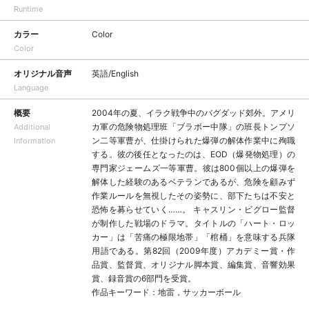
Runtime
カラー
Color
Color
オリジナル音声
英語/English
Language
概要
2004年の夏、イラク戦争中のバグダッド郊外。アメリ
カ軍の危険物処理班「ブラボー中隊」の班長トンプソ
Additional
ン二等軍曹が、仕掛けられた爆弾の解体作業中に殉職
Information
する。彼の後任となったのは、EOD（爆発物処理）の
専門家ジェームズ一等軍曹。彼は800個以上の爆弾を
解体した経験のあるベテランであるが、危険を顧みず
作業ルールを無視したその姿勢に、部下たちは不安と
恐怖を募らせていく……。 キャスリン・ビグロー監督
が制作した戦場のドラマ。タイトルの「ハート・ロッ
カー」は「苦痛の極限地帯」「棺桶」を意味する兵隊
用語である。第82回（2009年度）アカデミー賞・作
品賞、監督賞、オリジナル脚本賞、編集賞、音響効果
賞、録音賞の6部門を受賞。
作品キーワード：地雷，サッカーボール