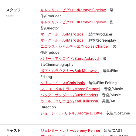
スタッフ
キャスリン・ビグロー/Kathryn Bigelow
製
作/Producer
Staff
キャスリン・ビグロー/Kathryn Bigelow
監
督/Director
マーク・ボール/Mark Boal
製作/Producer
マーク・ボール/Mark Boal
脚本/Screenplay
ニコラス・シャルティエ/Nicolas Chartier
製
作/Producer
バリー・アクロイド/Barry Ackroyd
撮
影/Cinematography
ボブ・ムラウスキー/Bob Murawski
編集/Film
Editing
クリス・イニス/Chris Innis
編集/Film Editing
マルコ・ベルトラミ/Marco Beltrami
音楽/Music
バック・サンダース/Buck Sanders
音楽/Music
カール・ユリウセン/Karl Juliusson
美術/Art
Direction
ジョージ・L・リトル/George L. Little
衣装/Costume
キャスト
ジェレミー・レナー/Jeremy Renner
出演/CAST