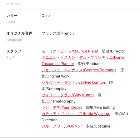
Runtime
カラー
Color
Color
オリジナル音声
フランス語/French
Language
スタッフ
モーリス・ピアラ/Maurice Pialat
監督/Director
ダニエル・トスカン・デュ・プランティエ/Daniel
Staff
Toscan du Plantier
製作/Producer
ジョルジュ・ベルナノス/Georges Bernanos
原
作/Original Work
シルヴィー・ダントン/Sylvie Danton
脚
本/Screenplay
ウィリー・クラン/Willy Kurant
撮
影/Cinematography
ヤン・デデ/Yann Dedet
編集/Film Editing
カティア・ヴィシュコフ/Katia Wyszkop
美術/Art
Direction
ジル・ノワール/Gil Noir
衣装/Costume