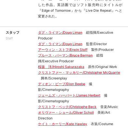
した作品。英語圏ではソフト販売時にタイトルが
『Edge of Tomorrow』から『Live Die Repeat』へと
変更された。
スタッフ
ダグ・ライマン/Doug Liman
総指揮/Executive
Producer
Staff
ダグ・ライマン/Doug Liman
監督/Director
アーウィン・ストフ/Erwin Stoff
製作/Producer
ブルース・バーマン/Bruce Berman
総指
揮/Executive Producer
桜坂 洋/Hiroshi Sakurazaka
原作/Original Work
クリストファー・マッカリー/Christopher McQuarrie
脚本/Screenplay
ディオン・ビーブ/Dion Beebe
撮
影/Cinematography
ジェームズ・ハーバート/James Herbert
撮
影/Cinematography
クリストフ・ベック/Christophe Beck
音楽/Music
オリヴァー・ショール/Oliver Scholl
美術/Art
Direction
ケイト・ホーリー/Kate Hawley
衣装/Costume