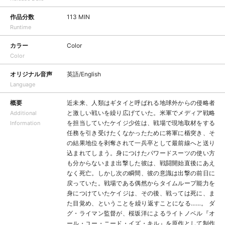
作品分数
113 MIN
Runtime
カラー
Color
Color
オリジナル音声
英語/English
Language
概要
近未来、人類はギタイと呼ばれる地球外からの侵略者
と激しい戦いを繰り広げていた。米軍でメディア戦略
Additional
を担当していたケイジ少佐は、戦場で現地取材をする
Information
任務を引き受けたくなかったために将軍に楯突き、そ
の結果地位を剥奪されて一兵卒として最前線へと送り
込まれてしまう。身につけたパワードスーツの使い方
も分からないまま出撃した彼は、戦闘開始直後にあえ
なく死亡。しかし次の瞬間、彼の意識は出撃の前日に
戻っていた。戦場である偶然からタイムループ能力を
身につけていたケイジは、その後、戦っては死に、ま
た目覚め、ということを繰り返すことになる……。 ダ
グ・ライマン監督が、桜坂洋によるライトノベル『オ
ール・ユー・ニード・イズ・キル』を原作として制作