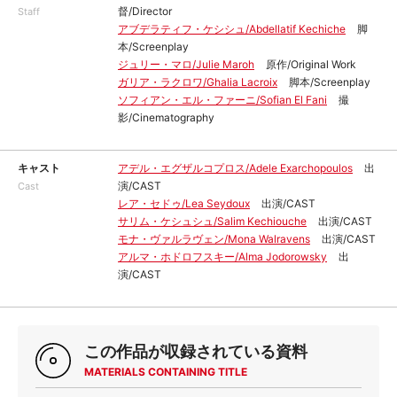
督/Director
Staff
アブデラティフ・ケシシュ/Abdellatif Kechiche
脚
本/Screenplay
ジュリー・マロ/Julie Maroh
原作/Original Work
ガリア・ラクロワ/Ghalia Lacroix
脚本/Screenplay
ソフィアン・エル・ファーニ/Sofian El Fani
撮
影/Cinematography
キャスト
アデル・エグザルコプロス/Adele Exarchopoulos
出
演/CAST
Cast
レア・セドゥ/Lea Seydoux
出演/CAST
サリム・ケシュシュ/Salim Kechiouche
出演/CAST
モナ・ヴァルラヴェン/Mona Walravens
出演/CAST
アルマ・ホドロフスキー/Alma Jodorowsky
出
演/CAST
この作品が収録されている資料
MATERIALS CONTAINING TITLE