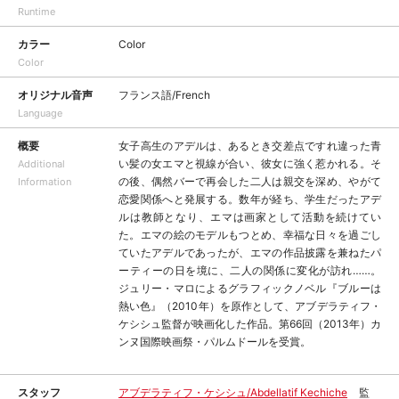
Runtime
カラー
Color
Color
オリジナル音声
フランス語/French
Language
概要
女子高生のアデルは、あるとき交差点ですれ違った青
い髪の女エマと視線が合い、彼女に強く惹かれる。そ
Additional
の後、偶然バーで再会した二人は親交を深め、やがて
Information
恋愛関係へと発展する。数年が経ち、学生だったアデ
ルは教師となり、エマは画家として活動を続けてい
た。エマの絵のモデルもつとめ、幸福な日々を過ごし
ていたアデルであったが、エマの作品披露を兼ねたパ
ーティーの日を境に、二人の関係に変化が訪れ……。
ジュリー・マロによるグラフィックノベル『ブルーは
熱い色』（2010年）を原作として、アブデラティフ・
ケシシュ監督が映画化した作品。第66回（2013年）カ
ンヌ国際映画祭・パルムドールを受賞。
スタッフ
アブデラティフ・ケシシュ/Abdellatif Kechiche
監