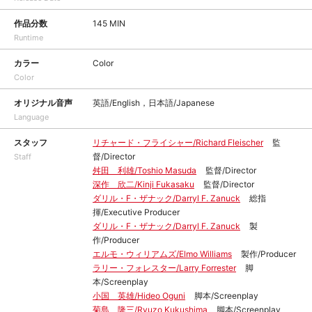
作品分数
145 MIN
Runtime
カラー
Color
Color
オリジナル音声
英語/English，日本語/Japanese
Language
スタッフ
リチャード・フライシャー/Richard Fleischer
監
督/Director
Staff
舛田 利雄/Toshio Masuda
監督/Director
深作 欣二/Kinji Fukasaku
監督/Director
ダリル・F・ザナック/Darryl F. Zanuck
総指
揮/Executive Producer
ダリル・F・ザナック/Darryl F. Zanuck
製
作/Producer
エルモ・ウィリアムズ/Elmo Williams
製作/Producer
ラリー・フォレスター/Larry Forrester
脚
本/Screenplay
小国 英雄/Hideo Oguni
脚本/Screenplay
菊島 隆三/Ryuzo Kukushima
脚本/Screenplay