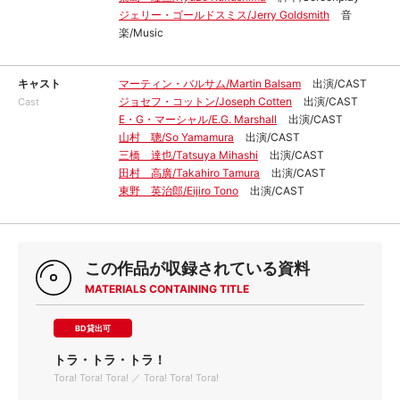
ジェリー・ゴールドスミス/Jerry Goldsmith
音
楽/Music
キャスト
マーティン・バルサム/Martin Balsam
出演/CAST
ジョセフ・コットン/Joseph Cotten
出演/CAST
Cast
E・G・マーシャル/E.G. Marshall
出演/CAST
山村 聰/So Yamamura
出演/CAST
三橋 達也/Tatsuya Mihashi
出演/CAST
田村 高廣/Takahiro Tamura
出演/CAST
東野 英治郎/Eijiro Tono
出演/CAST
この作品が収録されている資料
MATERIALS CONTAINING TITLE
BD貸出可
トラ・トラ・トラ！
Tora! Tora! Tora! ／ Tora! Tora! Tora!