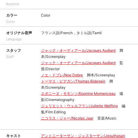
Runtime
カラー
Color
Color
オリジナル音声
フランス語/French，タミル語/Tamil
Language
スタッフ
ジャック・オーディアール/Jacques Audiard
脚
本/Screenplay
Staff
ジャック・オーディアール/Jacques Audiard
監
督/Director
ノエ・ドブレ/Noe Debre
脚本/Screenplay
トーマス・ビデガン/Thomas Bidegain
脚
本/Screenplay
エポニーヌ・モモンソ/Eponine Momenceau
撮
影/Cinematography
ジュリエット・ウェルフラン/Juliette Welfling
編
集/Film Editing
ニコラス・ジャー/Nicolas Jaar
音楽/Music
キャスト
アントニーターサン・ジェスターサン/Jesuthasan