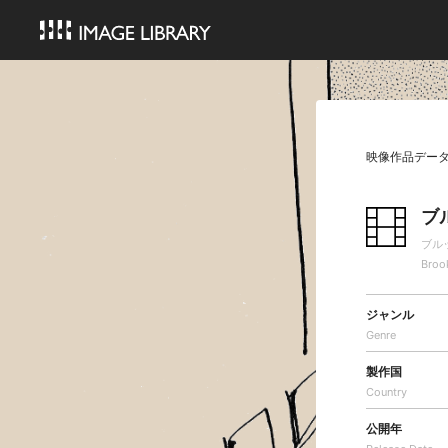
映像作品デー
ブ
ブル
Broo
ジャンル
Genre
製作国
Country
公開年