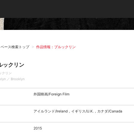
タベース検索トップ
作品情報：ブルックリン
ルックリン
ックリン
klyn ／ Brooklyn
外国映画/Foreign Film
アイルランド/Ireland，イギリス/U.K.，カナダ/Canada
2015