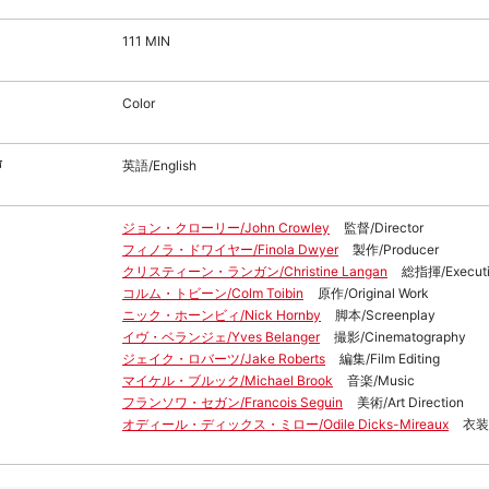
111 MIN
Color
声
英語/English
ジョン・クローリー/John Crowley
監督/Director
フィノラ・ドワイヤー/Finola Dwyer
製作/Producer
クリスティーン・ランガン/Christine Langan
総指揮/Executi
コルム・トビーン/Colm Toibin
原作/Original Work
ニック・ホーンビィ/Nick Hornby
脚本/Screenplay
イヴ・ベランジェ/Yves Belanger
撮影/Cinematography
ジェイク・ロバーツ/Jake Roberts
編集/Film Editing
マイケル・ブルック/Michael Brook
音楽/Music
フランソワ・セガン/Francois Seguin
美術/Art Direction
オディール・ディックス・ミロー/Odile Dicks-Mireaux
衣装/