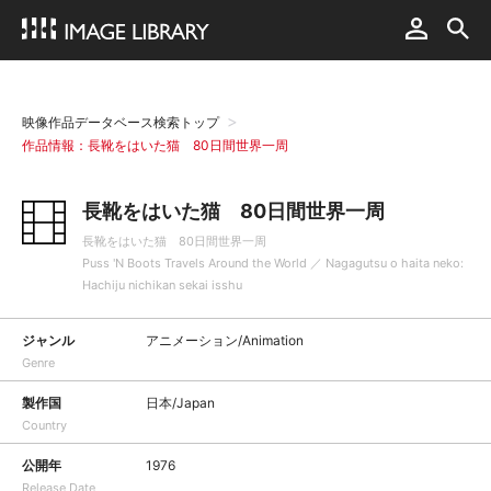
映像作品データベース検索トップ
作品情報：長靴をはいた猫 80日間世界一周
長靴をはいた猫 80日間世界一周
長靴をはいた猫 80日間世界一周
Puss 'N Boots Travels Around the World ／ Nagagutsu o haita neko:
Hachiju nichikan sekai isshu
ジャンル
アニメーション/Animation
Genre
製作国
日本/Japan
Country
公開年
1976
Release Date