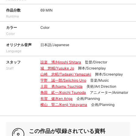
作品分数
69 MIN
Runtime
カラー
Color
Color
オリジナル音声
日本語/Japanese
Language
スタッフ
設楽 博/Hiroshi Shitara
監督/Director
城 悠輔/Yusuke Jo
脚本/Screenplay
Staff
山崎 忠昭/Tadaaki Yamazaki
脚本/Screenplay
宇野 誠一郎/Seiichiro Uno
音楽/Music
土田 勇/Isamu Tsuchida
美術/Art Direction
角田 絋一/Koichi Tsunoda
アニメーター/Animator
有賀 健/Ken Ariga
企画/Planning
横山 賢二/Kenji Yokoyama
企画/Planning
この作品が収録されている資料