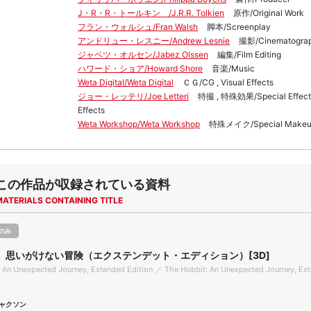
J・R・R・トールキン /J.R.R. Tolkien
原作/Original Work
フラン・ウォルシュ/Fran Walsh
脚本/Screenplay
アンドリュー・レスニー/Andrew Lesnie
撮影/Cinematogra
ジャベツ・オルセン/Jabez Olssen
編集/Film Editing
ハワード・ショア/Howard Shore
音楽/Music
Weta Digital/Weta Digital
ＣＧ/CG , Visual Effects
ジョー・レッテリ/Joe Letteri
特撮 , 特殊効果/Special Effects
Effects
Weta Workshop/Weta Workshop
特殊メイク/Special Make
この作品が収録されている資料
MATERIALS CONTAINING TITLE
のみ
 思いがけない冒険（エクステンデット・エディション）[3D]
 An Unexpected Journey, Extended Edition ／ The Hobbit: An Unexpected Journey, Ex
ャクソン