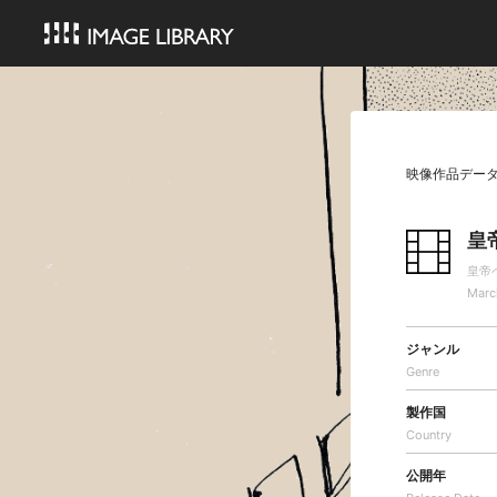
映像作品デー
皇
皇帝
Marc
ジャンル
Genre
製作国
Country
公開年