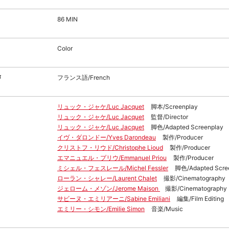
86 MIN
Color
声
フランス語/French
リュック・ジャケ/Luc Jacquet
脚本/Screenplay
リュック・ジャケ/Luc Jacquet
監督/Director
リュック・ジャケ/Luc Jacquet
脚色/Adapted Screenplay
イヴ・ダロンドー/Yves Darondeau
製作/Producer
クリストフ・リウド/Christophe Lioud
製作/Producer
エマニュエル・プリウ/Emmanuel Priou
製作/Producer
ミシェル・フェスレール/Michel Fessler
脚色/Adapted Scre
ローラン・シャレー/Laurent Chalet
撮影/Cinematography
ジェローム・メゾン/Jerome Maison
撮影/Cinematography
サビーヌ・エミリアーニ/Sabine Emiliani
編集/Film Editing
エミリー・シモン/Emilie Simon
音楽/Music