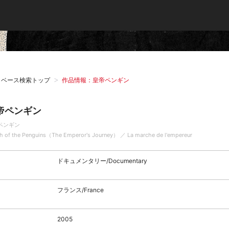
タベース検索トップ
作品情報：皇帝ペンギン
帝ペンギン
ペンギン
h of the Penguins（The Emperor's Journey） ／ La marche de l'empereur
ドキュメンタリー/Documentary
フランス/France
2005