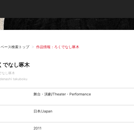
タベース検索トップ
作品情報：ろくでなし啄木
くでなし啄木
でなし啄木
denashi takuboku
舞台・演劇/Theater・Performance
日本/Japan
2011