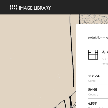
映像作品デー
ろ
ろく
Roku
ジャンル
Genre
製作国
Country
公開年