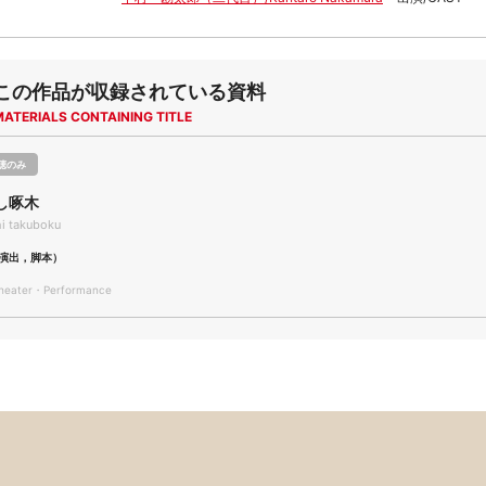
この作品が収録されている資料
MATERIALS CONTAINING TITLE
聴のみ
し啄木
i takuboku
演出，脚本）
ater・Performance