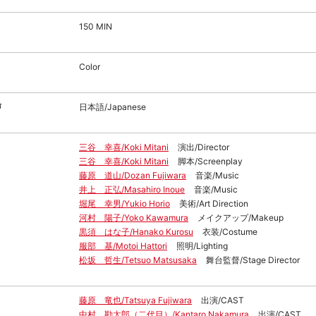
150 MIN
Color
声
日本語/Japanese
三谷 幸喜/Koki Mitani
演出/Director
三谷 幸喜/Koki Mitani
脚本/Screenplay
藤原 道山/Dozan Fujiwara
音楽/Music
井上 正弘/Masahiro Inoue
音楽/Music
堀尾 幸男/Yukio Horio
美術/Art Direction
河村 陽子/Yoko Kawamura
メイクアップ/Makeup
黒須 はな子/Hanako Kurosu
衣装/Costume
服部 基/Motoi Hattori
照明/Lighting
松坂 哲生/Tetsuo Matsusaka
舞台監督/Stage Director
藤原 竜也/Tatsuya Fujiwara
出演/CAST
中村 勘太郎（二代目）/Kantaro Nakamura
出演/CAST