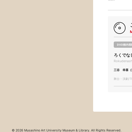
DVD館内視
ろくでな
Rokudenash
三谷 幸喜（
舞台・演劇/The
© 2026 Musashino Art University Museum & Library. All Rights Reserved.