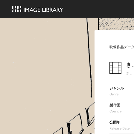
映像作品デー
き
きょ
ジャンル
Genre
製作国
Country
公開年
Release Date