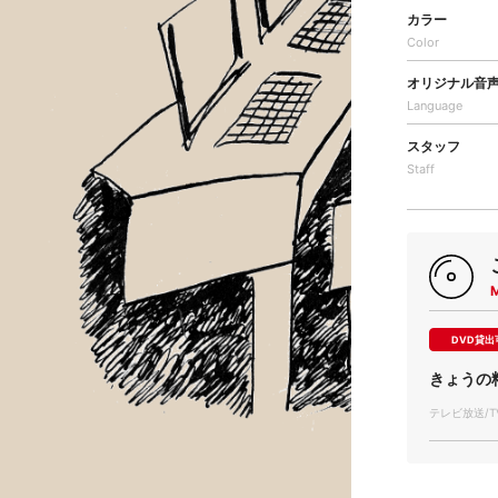
カラー
Color
オリジナル音
Language
スタッフ
Staff
DVD貸出
きょうの料
テレビ放送/TV