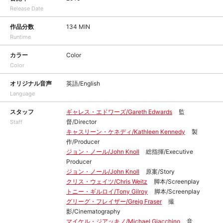
Release Date
作品分数
134 MIN
Runtime
カラー
Color
Color
オリジナル音声
英語/English
Language
スタッフ
ギャレス・エドワーズ/Gareth Edwards
監
督/Director
Staff
キャスリーン・ケネディ/Kathleen Kennedy
製
作/Producer
ジョン・ノール/John Knoll
総指揮/Executive
Producer
ジョン・ノール/John Knoll
原案/Story
クリス・ウェイツ/Chris Weitz
脚本/Screenplay
トニー・ギルロイ/Tony Gilroy
脚本/Screenplay
グリーグ・フレイザー/Greig Fraser
撮
影/Cinematography
マイケル・ジアッキノ/Michael Giacchino
音