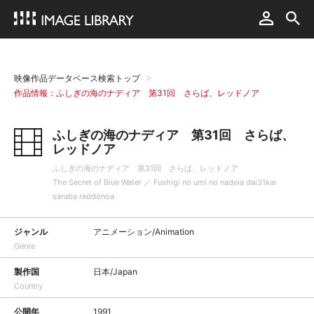
映像作品データベース検索トップ
作品情報：ふしぎの海のナディア 第31回 さらば、レッドノア
ふしぎの海のナディア 第31回 さらば、
レッドノア
ふしぎの海のナディア 第31回 さらば、レッドノア
The Secret of Blue Water ／ Fushigi no umi no nadeia dai31kai
saraba reddonoa
ジャンル
アニメーション/Animation
Genre
製作国
日本/Japan
Country
公開年
1991