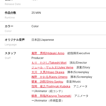
Release Date
作品分数
25 MIN
Runtime
カラー
Color
Color
オリジナル音声
日本語/Japanese
Language
スタッフ
庵野 秀明/Hideaki Anno
総指揮/Executive
Producer
Staff
もり たけし/Takeshi Mori
演出/Director
ジュール・ヴェルヌ/Jules Verne
原案/Story
大川 久男/Hisao Okawa
脚本/Screenplay
梅野 かおる/Kaoru Umeno
脚本/Screenplay
鷺巣 詩郎/Shiro Sagisu
音楽/Music
窪岡 俊之/Toshiyuki Kuboka
アニメータ
ー/Animator（絵コンテ）
鶴巻 和哉/Kazuya Tsurumaki
アニメータ
ー/Animator（作画監督）