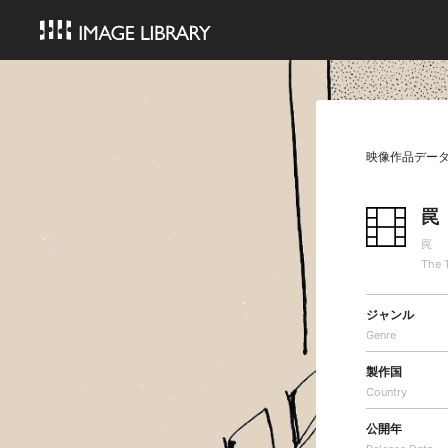
映像作品デー
罠
罠
The 
ジャンル
Genre
製作国
Country
公開年