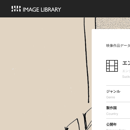
映像作品デー
エ
エン
Suck
ジャンル
Genre
製作国
Country
公開年