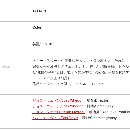
141 MIN
Color
声
英語/English
トニー・スタークが開発した＜ウルトロン計画＞。それは、
完璧な平和維持システム。しかし、進化と増殖を続けるウル
rmation
た“究極の平和”とは、地球を脅かす唯一の存在=人類を抹消
（TRCマークより引用）
作品キーワード：MCU，マーベル・コミック
ジョス・ウェドン/Joss Whedon
監督/Director
ジョス・ウェドン/Joss Whedon
脚本/Screenplay
ジョン・ファヴロー/Jon Favreau
総指揮/Executive Produc
ベン・デイヴィス/Ben Davis
撮影/Cinematography