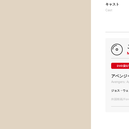
キャスト
Cast
DVD貸出
アベンジ
Avengers: A
ジョス・ウェ
外国映画/Forei