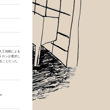
人工知能による
トロンが選択し
することだった。
er