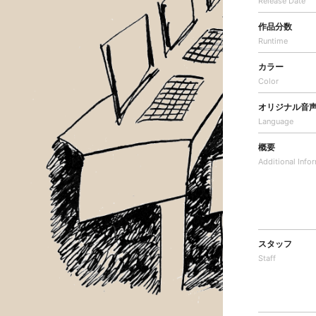
Release Date
作品分数
Runtime
カラー
Color
オリジナル音
Language
概要
Additional
Info
スタッフ
Staff