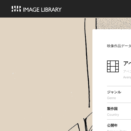
映像作品デー
ア
アベ
Aveng
ジャンル
Genre
製作国
Country
公開年