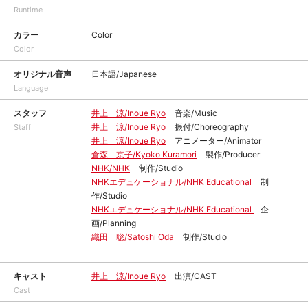
Runtime
カラー
Color
Color
オリジナル音声
日本語/Japanese
Language
スタッフ
井上 涼/Inoue Ryo
音楽/Music
井上 涼/Inoue Ryo
振付/Choreography
Staff
井上 涼/Inoue Ryo
アニメーター/Animator
倉森 京子/Kyoko Kuramori
製作/Producer
NHK/NHK
制作/Studio
NHKエデュケーショナル/NHK Educational
制
作/Studio
NHKエデュケーショナル/NHK Educational
企
画/Planning
織田 聡/Satoshi Oda
制作/Studio
キャスト
井上 涼/Inoue Ryo
出演/CAST
Cast