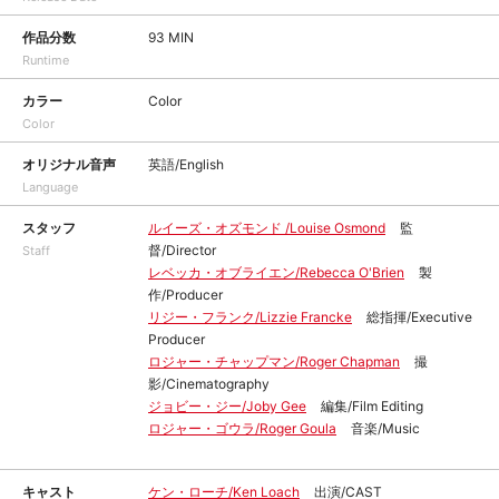
作品分数
93 MIN
Runtime
カラー
Color
Color
オリジナル音声
英語/English
Language
スタッフ
ルイーズ・オズモンド /Louise Osmond
監
督/Director
Staff
レベッカ・オブライエン/Rebecca O'Brien
製
作/Producer
リジー・フランク/Lizzie Francke
総指揮/Executive
Producer
ロジャー・チャップマン/Roger Chapman
撮
影/Cinematography
ジョビー・ジー/Joby Gee
編集/Film Editing
ロジャー・ゴウラ/Roger Goula
音楽/Music
キャスト
ケン・ローチ/Ken Loach
出演/CAST