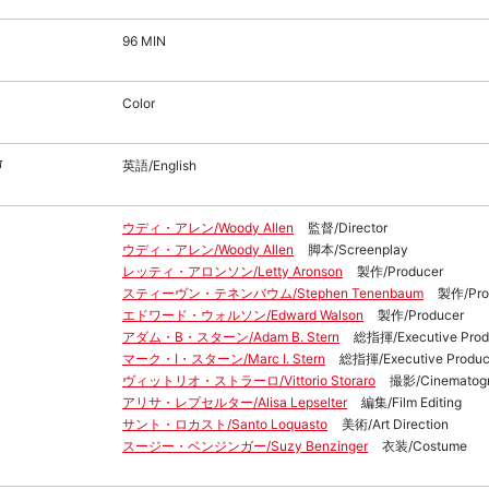
96 MIN
Color
声
英語/English
ウディ・アレン/Woody Allen
監督/Director
ウディ・アレン/Woody Allen
脚本/Screenplay
レッティ・アロンソン/Letty Aronson
製作/Producer
スティーヴン・テネンバウム/Stephen Tenenbaum
製作/Pro
エドワード・ウォルソン/Edward Walson
製作/Producer
アダム・B・スターン/Adam B. Stern
総指揮/Executive Prod
マーク・I・スターン/Marc I. Stern
総指揮/Executive Produc
ヴィットリオ・ストラーロ/Vittorio Storaro
撮影/Cinematog
アリサ・レプセルター/Alisa Lepselter
編集/Film Editing
サント・ロカスト/Santo Loquasto
美術/Art Direction
スージー・ベンジンガー/Suzy Benzinger
衣装/Costume