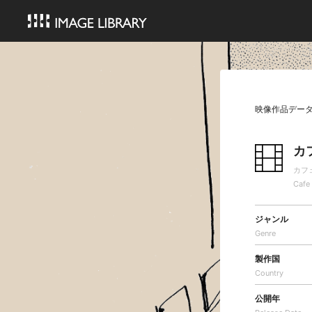
映像作品デー
カ
カフ
Cafe
ジャンル
Genre
製作国
Country
公開年