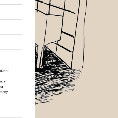
ducer
ucer
er
raphy