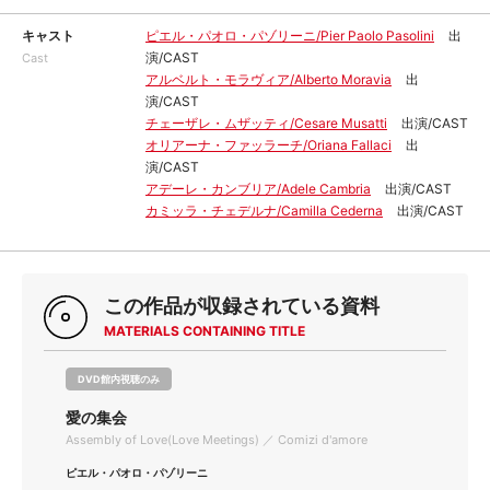
キャスト
ピエル・パオロ・パゾリーニ/Pier Paolo Pasolini
出
演/CAST
Cast
アルベルト・モラヴィア/Alberto Moravia
出
演/CAST
チェーザレ・ムザッティ/Cesare Musatti
出演/CAST
オリアーナ・ファッラーチ/Oriana Fallaci
出
演/CAST
アデーレ・カンブリア/Adele Cambria
出演/CAST
カミッラ・チェデルナ/Camilla Cederna
出演/CAST
この作品が収録されている資料
MATERIALS CONTAINING TITLE
DVD館内視聴のみ
愛の集会
Assembly of Love(Love Meetings) ／ Comizi d'amore
ピエル・パオロ・パゾリーニ