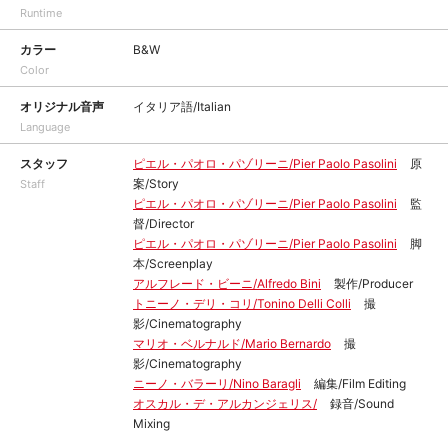
Runtime
カラー
B&W
Color
オリジナル音声
イタリア語/Italian
Language
スタッフ
ピエル・パオロ・パゾリーニ/Pier Paolo Pasolini
原
案/Story
Staff
ピエル・パオロ・パゾリーニ/Pier Paolo Pasolini
監
督/Director
ピエル・パオロ・パゾリーニ/Pier Paolo Pasolini
脚
本/Screenplay
アルフレード・ビーニ/Alfredo Bini
製作/Producer
トニーノ・デリ・コリ/Tonino Delli Colli
撮
影/Cinematography
マリオ・ベルナルド/Mario Bernardo
撮
影/Cinematography
ニーノ・バラーリ/Nino Baragli
編集/Film Editing
オスカル・デ・アルカンジェリス/
録音/Sound
Mixing