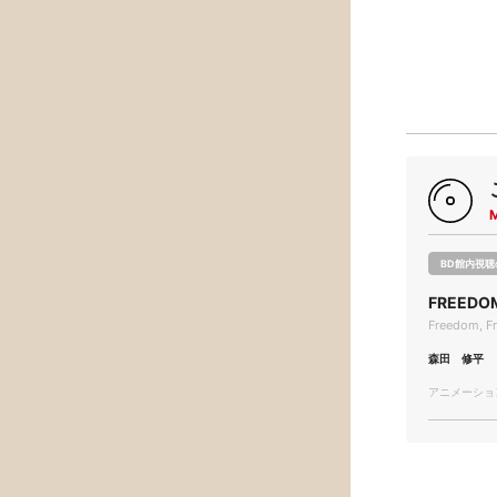
BD館内視聴
FREEDO
Freedom, F
森田 修平
アニメーション/