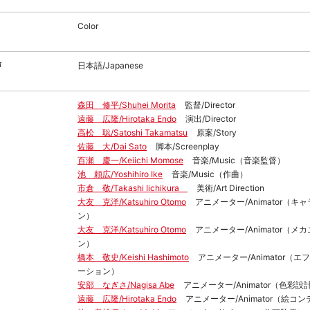
Color
声
日本語/Japanese
森田 修平/Shuhei Morita
監督/Director
遠藤 広隆/Hirotaka Endo
演出/Director
高松 聡/Satoshi Takamatsu
原案/Story
佐藤 大/Dai Sato
脚本/Screenplay
百瀬 慶一/Keiichi Momose
音楽/Music（音楽監督）
池 頼広/Yoshihiro Ike
音楽/Music（作曲）
市倉 敬/Takashi Iichikura
美術/Art Direction
大友 克洋/Katsuhiro Otomo
アニメーター/Animator（
ン）
大友 克洋/Katsuhiro Otomo
アニメーター/Animator（メ
ン）
橋本 敬史/Keishi Hashimoto
アニメーター/Animator（
ーション）
安部 なぎさ/Nagisa Abe
アニメーター/Animator（色彩設
遠藤 広隆/Hirotaka Endo
アニメーター/Animator（絵コン