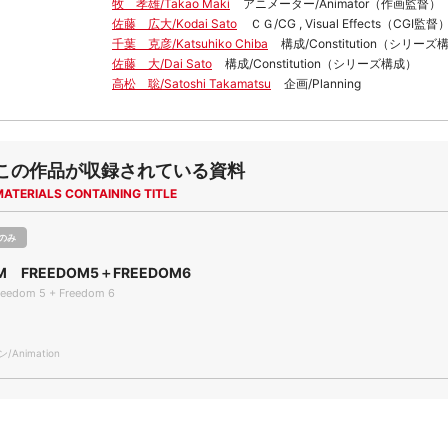
牧 孝雄/Takao Maki
アニメーター/Animator（作画監督）
佐藤 広大/Kodai Sato
ＣＧ/CG , Visual Effects（CGI監督
千葉 克彦/Katsuhiko Chiba
構成/Constitution（シリーズ
佐藤 大/Dai Sato
構成/Constitution（シリーズ構成）
高松 聡/Satoshi Takamatsu
企画/Planning
この作品が収録されている資料
MATERIALS CONTAINING TITLE
のみ
M FREEDOM5＋FREEDOM6
reedom 5 + Freedom 6
Animation