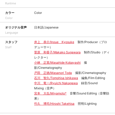
Runtime
カラー
Color
Color
オリジナル音声
日本語/Japanese
Language
スタッフ
井上 恭介/Inoue Kyosuke
製作/Producer（プロ
デューサー）
Staff
菅原 和香子/Wakako Sugawara
制作/Studio（ディ
レクター）
小林 正英/Masahide Kobayashi
撮
影/Cinematography
戸田 正徳/Masanori Toda
撮影/Cinematography
石川 智久/Tomohisa Ishikawa
編集/Film Editing
中川 竜一/Ryuichi Nakagawa
録音/Sound
Mixing（音声）
宮本 大生/Miyamoto*
音響/Sound Editing（音響効
果）
竹久 博司/Hiroshi Takehisa
照明/Lighting