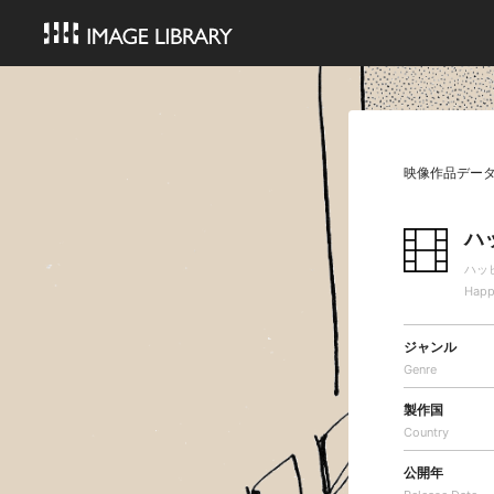
映像作品デー
ハ
ハッ
Happ
ジャンル
Genre
製作国
Country
公開年