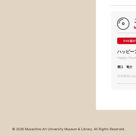
DVD貸出
ハッピー
Happy Hour
濱口 竜介
日本映画/Japa
© 2026 Musashino Art University Museum & Library. All Rights Reserved.