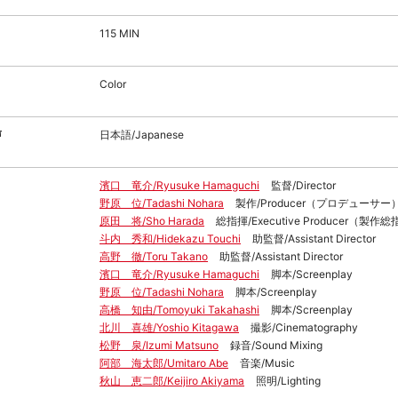
115 MIN
Color
声
日本語/Japanese
濱口 竜介/Ryusuke Hamaguchi
監督/Director
野原 位/Tadashi Nohara
製作/Producer（プロデューサー
原田 将/Sho Harada
総指揮/Executive Producer（製作
斗内 秀和/Hidekazu Touchi
助監督/Assistant Director
高野 徹/Toru Takano
助監督/Assistant Director
濱口 竜介/Ryusuke Hamaguchi
脚本/Screenplay
野原 位/Tadashi Nohara
脚本/Screenplay
高橋 知由/Tomoyuki Takahashi
脚本/Screenplay
北川 喜雄/Yoshio Kitagawa
撮影/Cinematography
松野 泉/Izumi Matsuno
録音/Sound Mixing
阿部 海太郎/Umitaro Abe
音楽/Music
秋山 恵二郎/Keijiro Akiyama
照明/Lighting