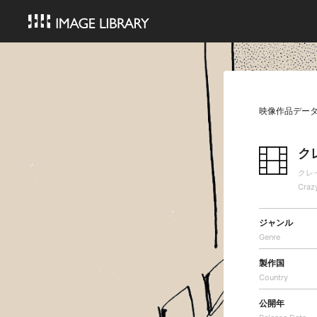
映像作品デー
ク
クレ
Craz
ジャンル
Genre
製作国
Country
公開年